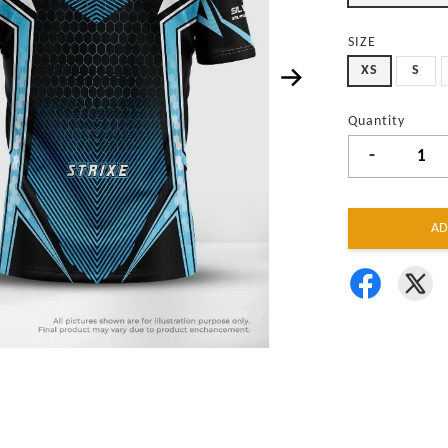
SIZE
XS
S
Quantity
-
AD