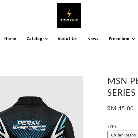
Home
Catalog
About Us
News
Freemium
MSN P
SERIES
RM 45.00
TYPE
Collar Retro