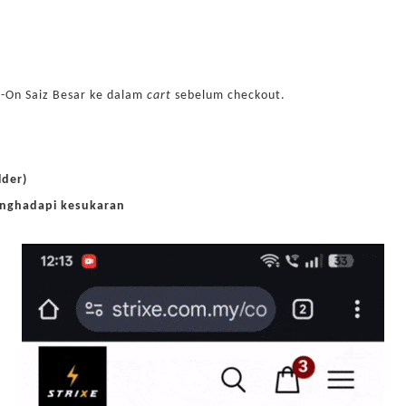
d-On Saiz Besar ke dalam
cart
sebelum checkout.
lder)
menghadapi kesukaran