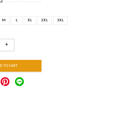
M
L
XL
2XL
3XL
+
D TO CART