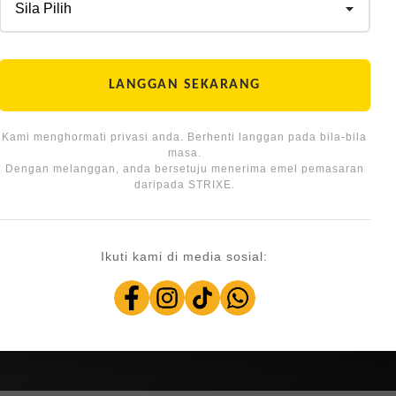
LANGGAN SEKARANG
Kami menghormati privasi anda. Berhenti langgan pada bila-bila
masa.
Dengan melanggan, anda bersetuju menerima emel pemasaran
daripada STRIXE.
Ikuti kami di media sosial: