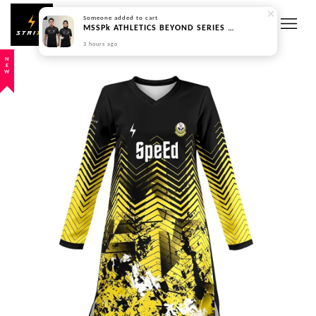
Someone
added to cart
MSSPk ATHLETICS BEYOND SERIES - PREORDER
3 hours ago
NEW