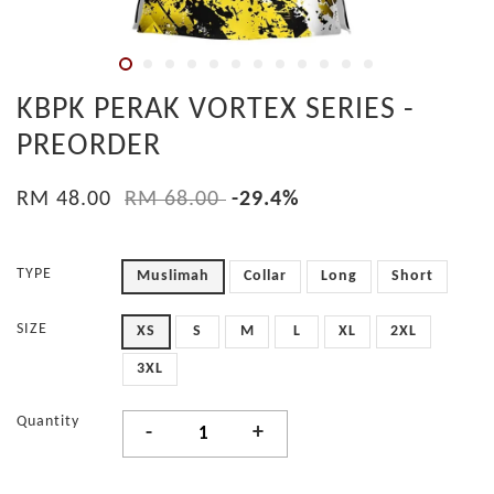
KBPK PERAK VORTEX SERIES -
PREORDER
RM 48.00
RM 68.00
-29.4%
TYPE
Muslimah
Collar
Long
Short
SIZE
XS
S
M
L
XL
2XL
3XL
Quantity
-
+