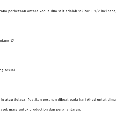
kerana perbezaan antara kedua-dua saiz adalah sekitar +-1/2 inci saha
anjang 👕
ng sesuai.
nin atau Selasa
. Pastikan pesanan dibuat pada hari
Ahad
untuk dima
masuk masa untuk production dan penghantaran.