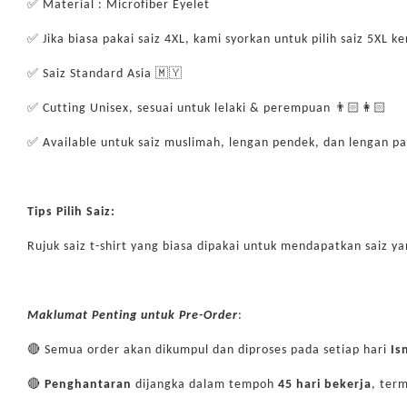
✅ Material : Microfiber Eyelet
✅ Jika biasa pakai saiz 4XL, kami syorkan untuk pilih saiz 5XL 
✅ Saiz Standard Asia 🇲🇾
✅ Cutting Unisex, sesuai untuk lelaki & perempuan 👨🏻👩🏻
✅ Available untuk saiz muslimah, lengan pendek, dan lengan p
Tips Pilih Saiz:
Rujuk saiz t-shirt yang biasa dipakai untuk mendapatkan saiz ya
Maklumat Penting untuk Pre-Order
:
🔴 Semua order akan dikumpul dan diproses pada setiap hari
Is
🔴
Penghantaran
dijangka dalam tempoh
45 hari bekerja
, ter