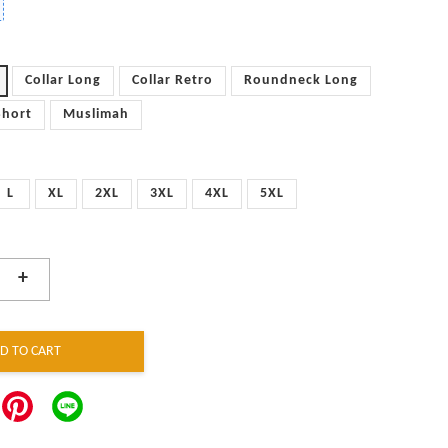
Collar Long
Collar Retro
Roundneck Long
Short
Muslimah
L
XL
2XL
3XL
4XL
5XL
+
D TO CART