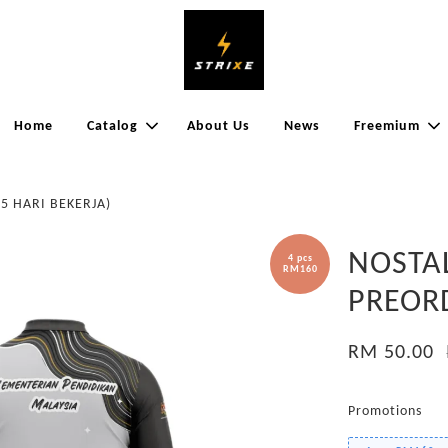
Home
Catalog
About Us
News
Freemium
5 HARI BEKERJA)
NOSTAL
4 pcs
RM160
PREORD
RM 50.00
Promotions