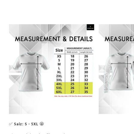
✅
Saiz: S - 5XL
🤩