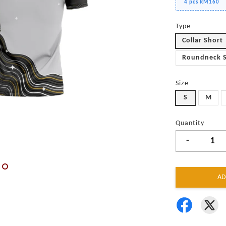
4 pcs RM160
Type
Collar Short
Roundneck 
Size
S
M
Quantity
-
AD