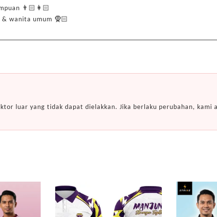
rempuan 👨🏻👩🏻
ah & wanita umum 🧕🏻
ktor luar yang tidak dapat dielakkan. Jika berlaku perubahan, kam