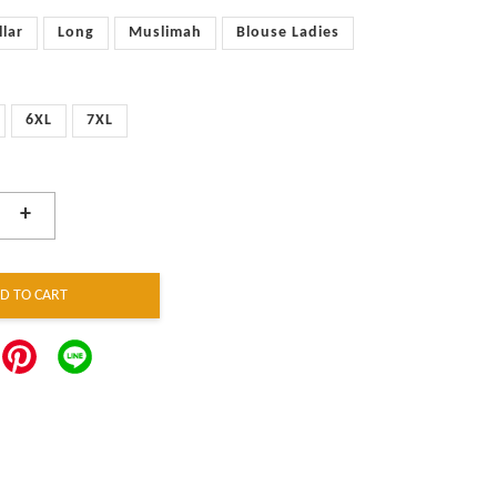
llar
Long
Muslimah
Blouse Ladies
6XL
7XL
+
D TO CART