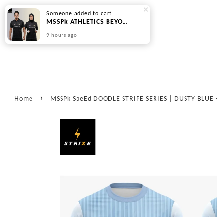
Someone
added to cart
MSSPk ATHLETICS BEYOND SERIES - PREORDER
9 hours ago
›
Home
MSSPk SpeEd DOODLE STRIPE SERIES | DUSTY BLUE -