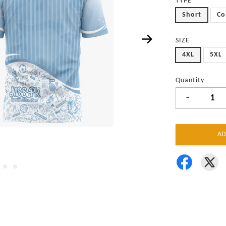
TYPE
Short
Co
SIZE
4XL
5XL
Quantity
-
AD