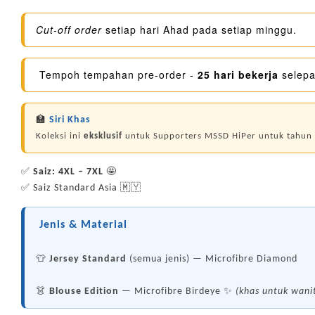
Cut-off order
setiap hari Ahad pada setiap minggu.
Tempoh tempahan pre-order -
25 hari bekerja
selepa
🏫
Siri Khas
Koleksi ini
eksklusif
untuk Supporters MSSD HiPer untuk tahun
✅
Saiz: 4XL – 7XL
🤩
✅ Saiz Standard Asia 🇲🇾
Jenis & Material
👕
Jersey Standard
(semua jenis) — Microfibre Diamond
👗
Blouse Edition
— Microfibre Birdeye ✨
(khas untuk wani