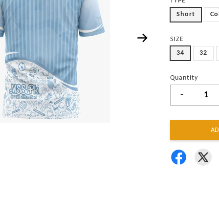
TYPE
Short
Co
SIZE
34
32
Quantity
-
AD