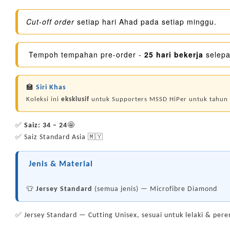
Cut-off order
setiap hari Ahad pada setiap minggu.
Tempoh tempahan pre-order -
25 hari bekerja
selepa
🏫
Siri Khas
Koleksi ini
eksklusif
untuk Supporters MSSD HiPer untuk tahun
✅
Saiz: 34 – 24
🤩
✅ Saiz Standard Asia 🇲🇾
Jenis & Material
👕
Jersey Standard
(semua jenis) — Microfibre Diamond
✅ Jersey Standard — Cutting Unisex, sesuai untuk lelaki & pe