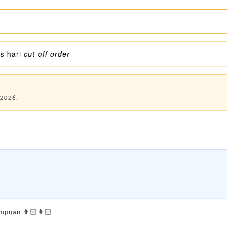
s hari
cut-off order
 2026.
rempuan 👨🏻👩🏻