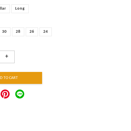
llar
Long
30
28
26
24
+
D TO CART