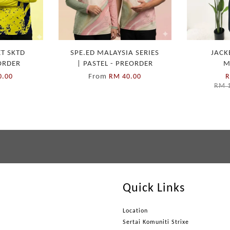
ET SKTD
SPE.ED MALAYSIA SERIES
JACK
EORDER
| PASTEL - PREORDER
M
From
0.00
RM 40.00
R
RM 
Quick Links
Location
Sertai Komuniti Strixe