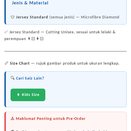
Jenis & Material
👕
Jersey Standard
(semua jenis) — Microfibre Diamond
✅ Jersey Standard — Cutting Unisex, sesuai untuk lelaki &
perempuan 👨🏻👩🏻
📏
Size Chart
— rujuk gambar produk untuk ukuran lengkap.
🔍
Cari Saiz Lain?
👦 Kids Size
⚠️ Maklumat Penting untuk Pre-Order