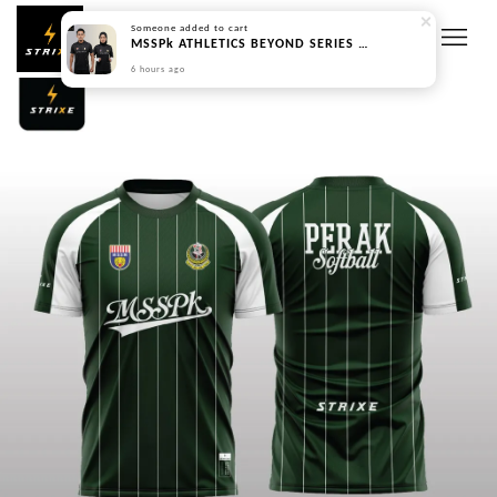
Someone
added to cart
MSSPk ATHLETICS BEYOND SERIES - PREORDER
6 hours ago