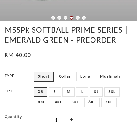
MSSPk SOFTBALL PRIME SERIES |
EMERALD GREEN - PREORDER
RM 40.00
TYPE
Short
Collar
Long
Muslimah
SIZE
XS
S
M
L
XL
2XL
3XL
4XL
5XL
6XL
7XL
Quantity
-
+