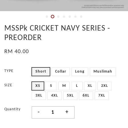
MSSPk CRICKET NAVY SERIES -
PREORDER
RM 40.00
TYPE
Short
Collar
Long
Muslimah
SIZE
XS
S
M
L
XL
2XL
3XL
4XL
5XL
6XL
7XL
Quantity
-
+