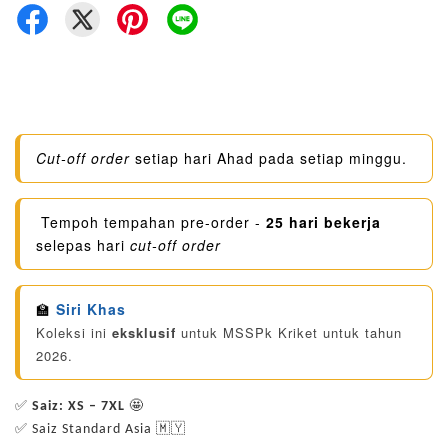
Cut-off order
setiap hari Ahad pada setiap minggu.
Tempoh tempahan pre-order -
25
hari bekerja
selepas hari
cut-off order
🏫
Siri Khas
Koleksi ini
eksklusif
untuk MSSPk Kriket untuk tahun
2026.
✅
Saiz: XS – 7XL
🤩
✅ Saiz Standard Asia 🇲🇾