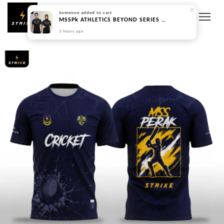
Someone
added to cart
MSSPk ATHLETICS BEYOND SERIES - PREORDER
3 hours ago