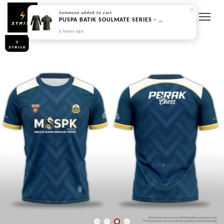
Someone
added to cart
PUSPA BATIK SOULMATE SERIES - BLACK BROWN (PREORDER | DIPOS 45 HARI BEKERJA)
2 hours ago