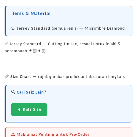
Jenis & Material
👕
Jersey Standard
(semua jenis) — Microfibre Diamond
✅ Jersey Standard — Cutting Unisex, sesuai untuk lelaki &
perempuan 👨🏻👩🏻
📏
Size Chart
— rujuk gambar produk untuk ukuran lengkap.
🔍
Cari Saiz Lain?
👦 Kids Size
⚠️ Maklumat Penting untuk Pre-Order