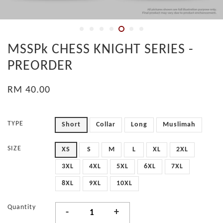
MSSPk CHESS KNIGHT SERIES -
PREORDER
RM 40.00
TYPE
Short
Collar
Long
Muslimah
SIZE
XS
S
M
L
XL
2XL
3XL
4XL
5XL
6XL
7XL
8XL
9XL
10XL
Quantity
-
+