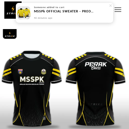
Someone
added to cart
MSSPk OFFICIAL SWEATER - PREORDER
56 minutes ago