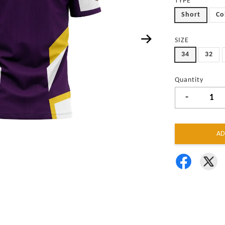
TYPE
Short
Co
SIZE
34
32
Quantity
-
AD