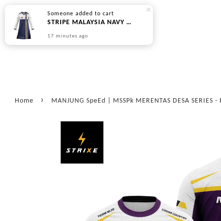
Someone
added to cart
STRIPE MALAYSIA NAVY WHITE - PREORDER (DIPOS 45 HARI BEKERJA)
17 minutes ago
›
Home
MANJUNG SpeEd | MSSPk MERENTAS DESA SERIES - P