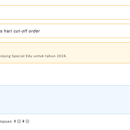
s hari
cut-off order
jung Special Edu untuk tahun 2026.
rempuan 👨🏻👩🏻