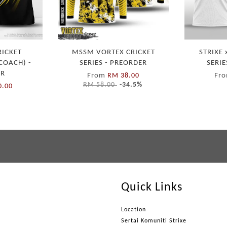
RICKET
MSSM VORTEX CRICKET
STRIXE 
COACH) -
SERIES - PREORDER
SERIE
ER
From
Fr
RM 38.00
RM 58.00
-34.5%
0.00
Quick Links
Location
Sertai Komuniti Strixe