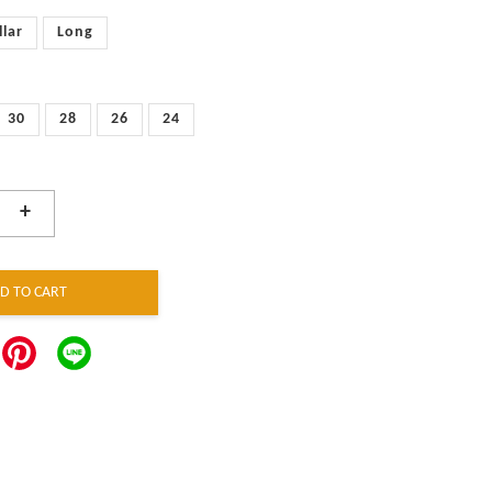
llar
Long
30
28
26
24
+
D TO CART