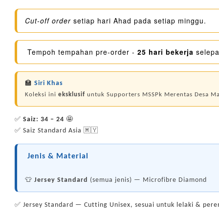
Cut-off order
setiap hari Ahad pada setiap minggu.
Tempoh tempahan pre-order -
25 hari bekerja
selepa
🏫
Siri Khas
Koleksi ini
eksklusif
untuk Supporters MSSPk Merentas Desa Man
✅
Saiz: 34 – 24
🤩
✅ Saiz Standard Asia 🇲🇾
Jenis & Material
👕
Jersey Standard
(semua jenis) — Microfibre Diamond
✅ Jersey Standard — Cutting Unisex, sesuai untuk lelaki & pe