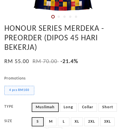
HONOUR SERIES MERDEKA -
PREORDER (DIPOS 45 HARI
BEKERJA)
RM 55.00
RM 70.00
-21.4%
Promotions
4 pcs RM160
TYPE
Muslimah
Long
Collar
Short
SIZE
S
M
L
XL
2XL
3XL