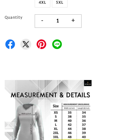
4XL
5XL
Quantity
-
+