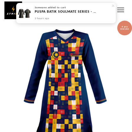
Someone
added to cart
PUSPA BATIK SOULMATE SERIES - BLACK BROWN (PREORDER | DIPOS 45 HARI BEKERJA)
3 hours ago
4 pcs
RM160