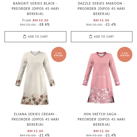
BANGKIT SERIES BLACK -
DAZZLE SERIES MAROON -
PREORDER (DIPOS 45 HARI
PREORDER (DIPOS 45 HARI
BEKERJA)
BEKERJA)
From
RM 50.00
RM 55.00
RM 70.00
-28.6%
RM 70.00
-21.4%
ADD TO CART
ADD TO CART
4 pcs
4 pcs
RM160
RM160
ELIANA SERIES CREAM -
HSN SKETCH SAGA -
PREORDER (DIPOS 45 HARI
PREORDER (DIPOS 45 HARI
BEKERJA)
BEKERJA)
RM 55.00
RM 55.00
RM 70.00
-21.4%
RM 70.00
-21.4%