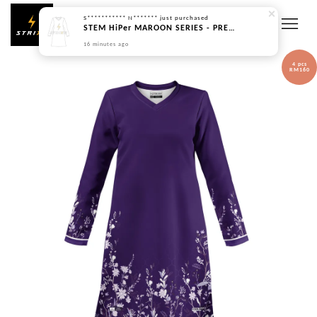
S*********** N*******
just purchased
STEM HiPer MAROON SERIES - PREORDER
16 minutes ago
4 pcs
RM160