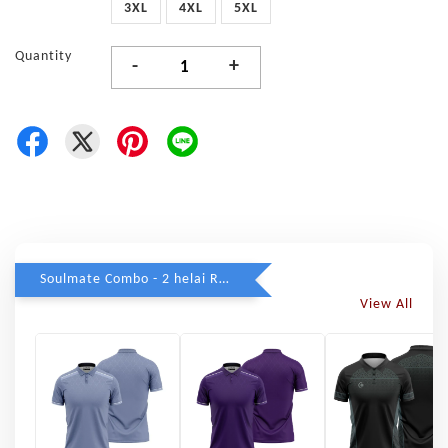
3XL
4XL
5XL
Quantity
-
+
Soulmate Combo - 2 helai RM79
View All