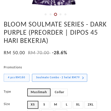
BLOOM SOULMATE SERIES - DARK
PURPLE (PREORDER | DIPOS 45
HARI BEKERJA)
RM 50.00
RM 70.00
-28.6%
Promotions
4 pcs RM160
Soulmate Combo - 2 helai RM79
Type
Muslimah
Collar
Size
XS
S
M
L
XL
2XL